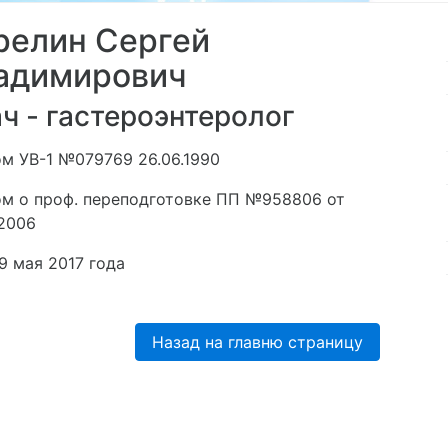
релин Сергей
адимирович
ч - гастероэнтеролог
м УВ-1 №079769 26.06.1990
м о проф. переподготовке ПП №958806 от
.2006
9 мая 2017 года
Назад на главню страницу