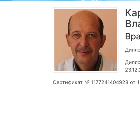
Ка
Вл
Вра
Дипло
Дипло
23.12
Сертификат № 1177241404928 от 1