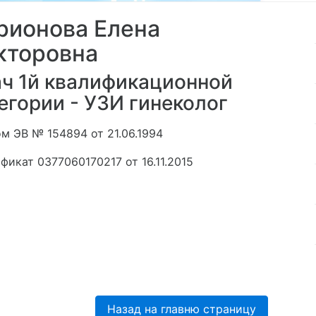
рионова Елена
кторовна
ч 1й квалификационной
егории - УЗИ гинеколог
м ЭВ № 154894 от 21.06.1994
фикат 0377060170217 от 16.11.2015
Назад на главню страницу