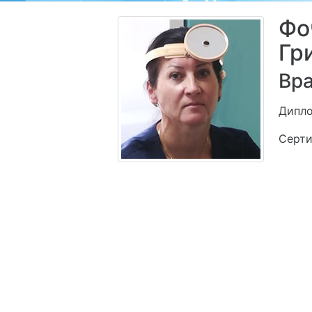
Фо
Гр
Вра
Дипло
Серти