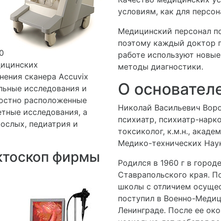
условиям, как для персон
Медицинский персонал п
поэтому каждый доктор п
0
работе используют новые
дицинских
методы диагностики.
нения сканера Accuvix
О основателе
альные исследования и
ностно расположенные
Николай Васильевич Воро
етные исследования, а
психиатр, психиатр-нарко
ослых, педиатрия и
токсиколог, к.м.н., акад
Медико-технических Наук
ектоскоп фирмы
Родился в 1960 г в город
Ставрапольского края. П
школы с отличием осущес
поступил в Военно-Меди
Ленинграде. После ее око