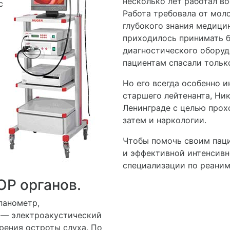
несколько лет работал в
с
Работа требовала от мол
глубокого знания медицин
приходилось принимать б
диагностического оборуд
пациентам спасали тольк
Но его всегда особенно и
старшего лейтенанта, Ни
Ленинграде с целью прох
затем и наркологии.
Чтобы помочь своим паци
и эффективной интенсивн
специализации по реаним
ОР органов.
панометр,
 — электроакустический
рения остроты слуха. По