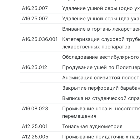
А16.25.007
Удаление ушной серы (одно у
А16.25.007
Удаление ушной серы (два уха
Вливание в гортань лекарстве
А16.25.036.001
Катетеризация слуховой труб
лекарственных препаратов
Обследование вестибулярного
А16.25.012
Продувание ушей по Политце
Анемизация слизистой полост
Закрытие перфораций барабан
Выписка из студенческой спр
А16.08.023
Промывание носа и носоглот
перемещения
А12.25.001
Тональная аудиометрия
А12.25.005
Промывание придаточных паз