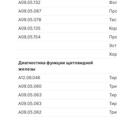
А09.05.132
Фол
А09.05.087
Про
А09.05.078
Тес
А09.05.135
Кор
А09.05.154
Про
Эст
Хор
Диагностика функции щитовидной
железы
А12.06.046
Тир
А09.05.060
Три
А09.05.063
Тир
А09.05.063
Тир
А09.05.062
Три