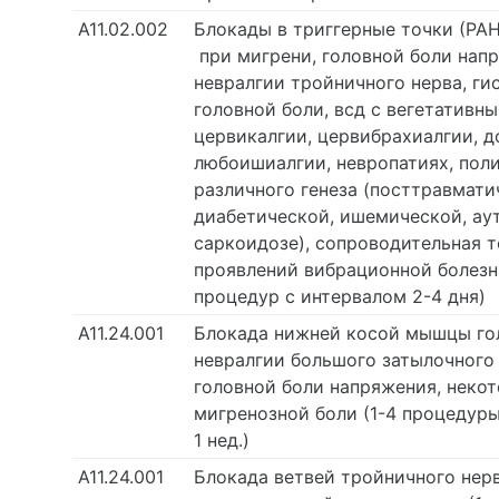
А11.02.002
Блокады в триггерные точки (РА
при мигрени, головной боли нап
невралгии тройничного нерва, г
головной боли, всд с вегетативн
цервикалгии, цервибрахиалгии, д
любоишиалгии, невропатиях, пол
различного генеза (посттравмати
диабетической, ишемической, ау
саркоидозе), сопроводительная 
проявлений вибрационной болезни
процедур с интервалом 2-4 дня)
А11.24.001
Блокада нижней косой мышцы го
невралгии большого затылочного 
головной боли напряжения, неко
мигренозной боли (1-4 процедур
1 нед.)
А11.24.001
Блокада ветвей тройничного нер