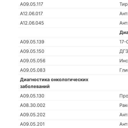
А09.05.117
Тир
А12.06.017
Ант
А12.06.045
Ант
Диа
А09.05.139
17-
А09.05.150
ДГЭ
А09.05.056
Инс
А09.05.083
Гли
Диагностика онкологических
заболеваний
А09.05.130
Про
А08.30.002
Рак
А09.05.202
Ант
А09.05.201
Ант