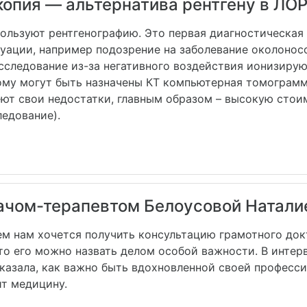
опия — альтернатива рентгену в ЛО
пользуют рентгенографию. Это первая диагностическая
туации, например подозрение на заболевание околонос
сследование из-за негативного воздействия ионизирующ
ому могут быть назначены КТ компьютерная томограмм
еют свои недостатки, главным образом – высокую стои
ледование).
ачом-терапевтом Белоусовой Натали
ем нам хочется получить консультацию грамотного док
то его можно назвать делом особой важности. В интер
казала, как важно быть вдохновленной своей професси
ит медицину.