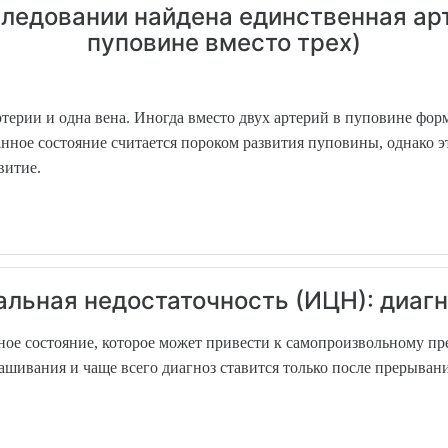
следовании найдена единственная арт
пуповине вместо трех)
ртерии и одна вена. Иногда вместо двух артерий в пуповине форм
Данное состояние считается пороком развития пуповины, однако э
звитие.
льная недостаточность (ИЦН): диагн
сное состояние, которое может привести к самопроизвольному 
шивания и чаще всего диагноз ставится только после прерыван