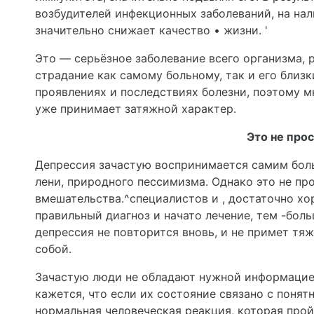
возбудителей инфекционных заболеваний, на нал
значительно снижает качество • жизни. '
Это — серьёзное заболева­ние всего организма
страдание как самому больному, так и его близ
проявлениях и последствиях болезни, поэтому м
уже принимает затяжной характер.
Это не про
Депрессия зачастую воспри­нимается самим бол
лени, при­родного пессимизма. Однако это не пр
вмешательства.^специалистов и , достаточно х
правильный диагноз и начато лечение, тем -боль
депрессия не повторит­ся вновь, и не примет т
собой.
Зачастую люди не обладают нужной информацией
кажется, что если их состояние связано с поня
нормальная человеческая реак­ция, которая прой