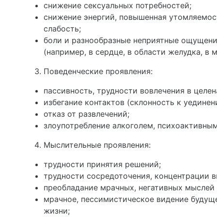
снижение сексуальных по­требностей;
снижение энергий, повышен­ная утомляемос
слабость;
боли и разнообразные не­приятные ощущени
(например, в сердце, в области желудка, в 
Поведенческие проявления:
пассивность, трудности во­влечения в целе
избегание контактов (склонность к уединен
отказ от развлечений;
злоупотребление алкоголем, психоактивны
Мыслительные проявления:
трудности принятия ре­шений;
трудности сосредоточения, концентрации в
преобладание мрачных, не­гативных мыслей 
мрачное, пессимистическое видение будуще
жизни;