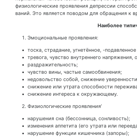
физиологические проявления депрессии способ
ваний. Это является поводом для обращения к в
Наиболее типи
Эмоциональные проявления:
тоска, страдание, угнетён­ное, -подавленное
тревога, чувство внутреннего напряжения, 
раздражительность;
чувство вины, частые само­обвинения;
недовольство собой, сни­жение уверенности
снижение или утрата способ­ности пережива
снижение интереса к окру­жающему.
Физиологические проявления’
нарушения сна (бессонница, сонливость);
изменения аппетита (его утрата или перееда
нарушение функции кишеч­ника (запоры);