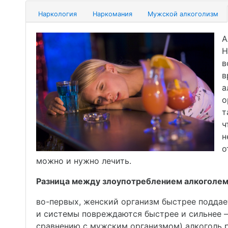
Наркология
Наркомания
Мужской алкоголизм
А
Н
в
в
а
о
т
ч
н
о
можно и нужно лечить.
Разница между злоупотреблением алкоголем 
во-первых, женский организм быстрее поддае
и системы повреждаются быстрее и сильнее –
сравнению с мужским организмом) алкоголь 