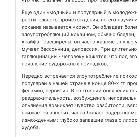
что часто влечет за собой противоправные по
Еще один «модный» и популярный в молодежно
растительного происхождения, но его научил
кокаина называется «крэк». Он обладает боле
злоупотребляющий кокаином, обычно бледен, 
«кайфа» расширены, он часто кашляет, пульс 
мучает бессонница, депрессия. При длительн
галлюцинации - человеку кажется, что под е
появление судорожных припадков.
Нередко встречается злоупотребление психос
популярен в нашей стране в конце 80-х гг. п
фенамин, первитин. В состоянии опьянения п
раздражительность, возбуждение, неправильн
опьянения возникает чувство разбитости, вял
снижается аппетит, часто бывает задержка м
изможденным: глубоко запавшие глаза с лихо
худоба.