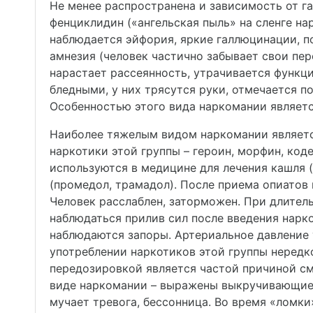
Не менее распространена и зависимость от га
фенциклидин («ангельская пыль» на сленге н
наблюдается эйфория, яркие галлюцинации, 
амнезия (человек частично забывает свои пе
нарастает рассеянность, утрачивается функц
бледными, у них трясутся руки, отмечается п
Особенностью этого вида наркомании являетс
Наиболее тяжелым видом наркомании являетс
наркотики этой группы – героин, морфин, код
используются в медицине для лечения кашля (
(промедол, трамадол). После приема опиатов
Человек расслаблен, заторможен. При длител
наблюдаться прилив сил после введения наркот
наблюдаются запоры. Артериальное давление 
употреблении наркотиков этой группы нередко
передозировкой является частой причиной см
виде наркомании – выражены выкручивающие 
мучает тревога, бессонница. Во время «ломки