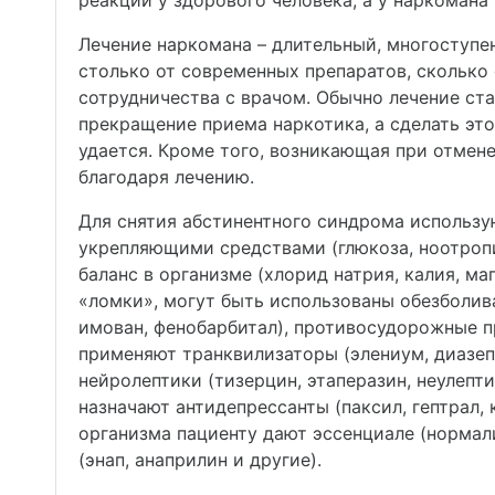
реакций у здорового человека, а у наркомана
Лечение наркомана – длительный, многоступен
столько от современных препаратов, сколько 
сотрудничества с врачом. Обычно лечение ст
прекращение приема наркотика, а сделать это
удается. Кроме того, возникающая при отмене
благодаря лечению.
Для снятия абстинентного синдрома использую
укрепляющими средствами (глюкоза, ноотроп
баланс в организме (хлорид натрия, калия, м
«ломки», могут быть использованы обезболив
имован, фенобарбитал), противосудорожные п
применяют транквилизаторы (элениум, диазеп
нейролептики (тизерцин, этаперазин, неулепт
назначают антидепрессанты (паксил, гептрал,
организма пациенту дают эссенциале (нормал
(энап, анаприлин и другие).